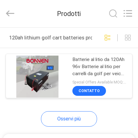
Hunan
Bonnen
Battery
Prodotti
Technology
Co.,
Ltd..
All
CASA
Rights
Reserved.
120ah lithium golf cart batteries produzione online
PRODOTTI
Batterie al litio da 120Ah
96v Batterie al litio per
CHI
carrelli da golf per veicoli
SIAMO
turistici a bassa velocità
Special Offers Available MOQ:2 unità
CONTATTO
FATORY
TOUR
Osservi più
CONTROLLO