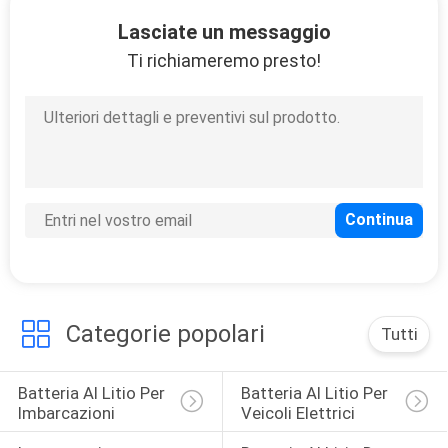
DI
Lasciate un messaggio
QUALITÀ
Ti richiameremo presto!
CONTATTACI
NOTIZIE
MAPPA
DEL
SITO
Categorie popolari
Tutti
POLITICA
Batteria Al Litio Per 
Batteria Al Litio Per 
SULLA
Imbarcazioni
Veicoli Elettrici
PRIVACY