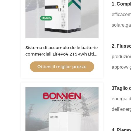
1. Compl
efficacem
solare,gar
2. Fluss
Sistema di accumulo delle batterie
commerciali LiFePo4 215Kwh Litio
produzion
ferro fosfato
Ottieni il miglior prezzo
approvvig
3Taglio d
energia d
dell'ener
4. Riemp