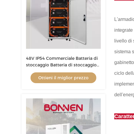
L'armadio
integrate
livello d
sistema so
48V IP54 Commerciale Batteria di
gabinetto
stoccaggio Batteria di stoccaggio
Batterie agli ioni di litio per
ciclo del
Ottieni il miglior prezzo
l'energia solare
implement
dell'ener
Caratte