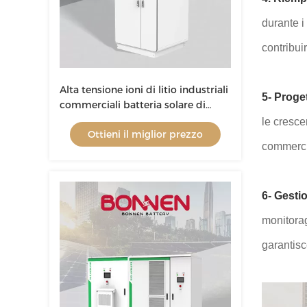
durante i
contribuir
Alta tensione ioni di litio industriali
5- Proge
commerciali batteria solare di
stoccaggio liquido di
le cresce
Ottieni il miglior prezzo
raffreddamento 380VAC
commerci
6- Gestio
monitorag
garantisc