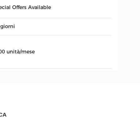
cial Offers Available
giorni
00 unità/mese
 CA