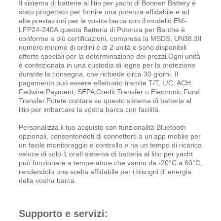
Il sistema di batterie al litio per yacht di Bonnen Battery è
stato progettato per fornire una potenza affidabile e ad
alte prestazioni per la vostra barca con il modello EM-
LFP24-240A.questa Batteria di Potenza per Barche è
conforme a più certificazioni, compresa la MSDS, UN38.3Il
numero minimo di ordini è di 2 unità e sono disponibili
offerte speciali per la determinazione dei prezzi.Ogni unità
è confezionata in una custodia di legno per la protezione
durante la consegna, che richiede circa 30 giorni. Il
pagamento può essere effettuato tramite T/T, L/C, ACH,
Fedwire Payment, SEPA Credit Transfer o Electronic Fund
Transfer.Potete contare su questo sistema di batteria al
litio per imbarcare la vostra barca con facilità.
Personalizza il tuo acquisto con funzionalità Bluetooth
opzionali, consentendoti di connetterti a un'app mobile per
un facile monitoraggio e controllo.e ha un tempo di ricarica
veloce di solo 1 oraIl sistema di batteria al litio per yacht
può funzionare a temperature che vanno da -20°C a 60°C,
rendendolo una scelta affidabile per i bisogni di energia
della vostra barca.
Supporto e servizi: