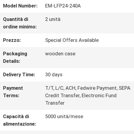
Model Number:
EM-LFP24-240A
CONTROLLO
Quantità di
2 unità
DI
ordine minimo:
QUALITÀ
Prezzo:
Special Offers Available
Packaging
wooden case
CONTATTACI
Details:
Delivery Time:
30 days
NOTIZIE
Payment
T/T, L/C, ACH, Fedwire Payment, SEPA
Terms:
Credit Transfer, Electronic Fund
MAPPA
Transfer
DEL
Capacità di
5000 unità/mese
alimentazione:
SITO