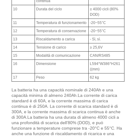
continua
10
Durata del ciclo
≥ 4000 cicli (80%
DOD)
11
Temperatura di funzionamento
-20~55°C
12
Temperatura di conservazione
-20~55°C
13
Riscaldamento a carica
- Sì, sì.
14
Tensione di carico
≥ 25,6V
15
Modalità di comunicazione
CAN/RS485
16
Dimensione
L594*W386*H261
((mm)
17
Peso
62 kg
La batteria ha una capacità nominale di 240Ah e una
capacità minima di almeno 240Ah.La corrente di carica
standard è di 60A, e la corrente massima di carica
continua è di 250A. La corrente di scarica standard è di
300A, e la corrente massima di scarica continua è anche
di 300A.La batteria ha una durata di almeno 4000 cicli a
una profondità di scarica dell'80% (DOD), e può
funzionare a temperature comprese tra -20°C e 55°C. Ha
anche una funzione di riscaldamento di ricarica e una