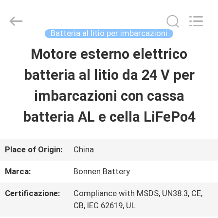
2026
Hunan
Bonnen
Battery
Batteria al litio per imbarcazioni
Technology
Co.,
Motore esterno elettrico
CASA
Ltd..
All
Rights
batteria al litio da 24 V per
Reserved.
PRODOTTI
imbarcazioni con cassa
batteria AL e cella LiFePo4
CHI
SIAMO
Place of Origin:
China
Marca:
Bonnen Battery
FATORY
Certificazione:
Compliance with MSDS, UN38.3, CE,
TOUR
CB, IEC 62619, UL