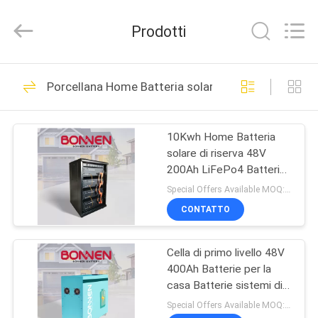
Hunan
Bonnen
Battery
Prodotti
Technology
Co.,
Ltd..
All
CASA
Rights
36
Reserved.
Porcellana Home Batteria solare di riserva
Batteria al litio per
PRODOTTI
imbarcazioni
10Kwh Home Batteria
solare di riserva 48V
CHI
200Ah LiFePo4 Batteria
SIAMO
di stoccaggio
Special Offers Available MOQ:2 unità
dell'energia al litio
CONTATTO
24
FATORY
Batteria al litio per
Cella di primo livello 48V
TOUR
400Ah Batterie per la
veicoli elettrici
casa Batterie sistemi di
CONTROLLO
stoccaggio 19.2 Kwh
Special Offers Available MOQ:2 unità