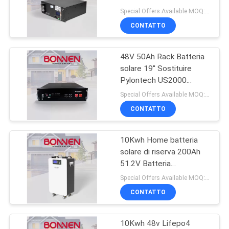
riserva Sistemi solari
Special Offers Available MOQ:2 unità
LiFePo4 Rack Batteria
CONTATTO
8
48V 50Ah Rack Batteria
batteria al litio 72V
solare 19′′ Sostituire
Pylontech US2000
Portatile Batteria solare
Special Offers Available MOQ:2 unità
Backup
CONTATTO
10Kwh Home batteria
21
solare di riserva 200Ah
batteria al litio del
51.2V Batteria
residenziale di
Special Offers Available MOQ:2 unità
carretto di golf
stoccaggio
CONTATTO
10Kwh 48v Lifepo4