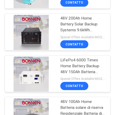
Batterie
DI
CONTATTO
QUALITÀ
48V 200Ah Home
20
Battery Solar Backup
CONTATTACI
Systems 9.6kWh
Immagazzinamento
LiFePo4 Server Rack
Special Offers Available MOQ:2 unità
a batteria
Battery
NOTIZIE
CONTATTO
commerciale
MAPPA
LiFePo4 6000 Times
Home Battery Backup
DEL
48V 150Ah Batteria
10
SITO
solare rack
Special Offers Available MOQ:2 unità
Batteria al litio da
CONTATTO
POLITICA
96 V
48V 100Ah Home
SULLA
Batteria solare di riserva
PRIVACY
Residenziale Batteria di