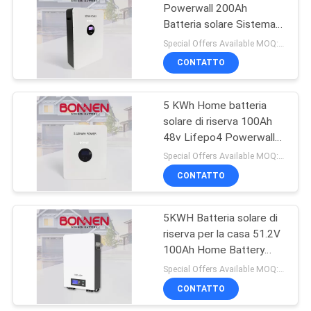
Powerwall 200Ah
Batteria solare Sistema
20
di backup per la casa
Special Offers Available MOQ:2 unità
Home Batteria
CONTATTO
solare di riserva
5 KWh Home batteria
solare di riserva 100Ah
48v Lifepo4 Powerwall
per la casa
Special Offers Available MOQ:2 unità
CONTATTO
23
Batteria al litio per
5KWH Batteria solare di
riserva per la casa 51.2V
scooter di mobilità
100Ah Home Battery
Storage
Special Offers Available MOQ:2 unità
CONTATTO