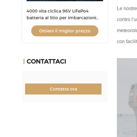
Le nostre
4000 vita ciclica 96V LiFePo4
batteria al litio per imbarcazioni
contro l'
con Bluetooth opzionale e APP
meteorolo
Ottieni il miglior prezzo
mobile
con facili
CONTATTACI
Contatta ora