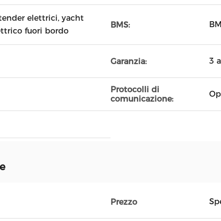
tender elettrici, yacht
BM
BMS:
ettrico fuori bordo
3 
Garanzia:
Protocolli di
Op
comunicazione:
ne
Spe
Prezzo