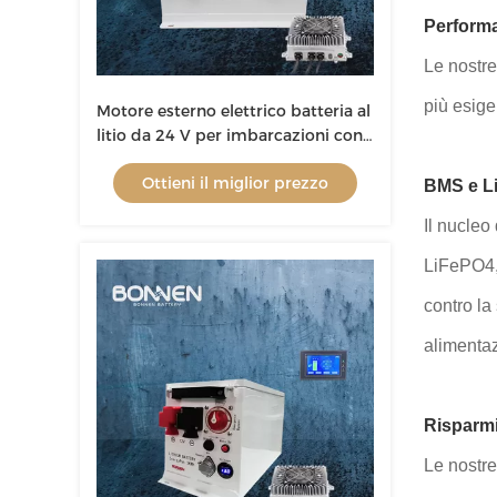
Performan
Le nostre 
più esige
Motore esterno elettrico batteria al
litio da 24 V per imbarcazioni con
cassa batteria AL e cella LiFePo4
Ottieni il miglior prezzo
BMS e Li
Il nucleo
LiFePO4, 
contro la 
alimenta
Risparmi
Le nostre 