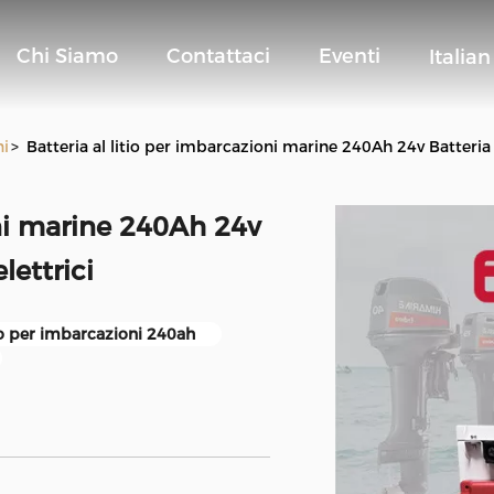
Chi Siamo
Contattaci
Eventi
Italian
ni
>
Batteria al litio per imbarcazioni marine 240Ah 24v Batteria a
oni marine 240Ah 24v
lettrici
tio per imbarcazioni 240ah