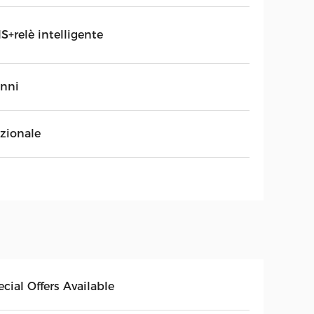
S+relè intelligente
anni
zionale
cial Offers Available