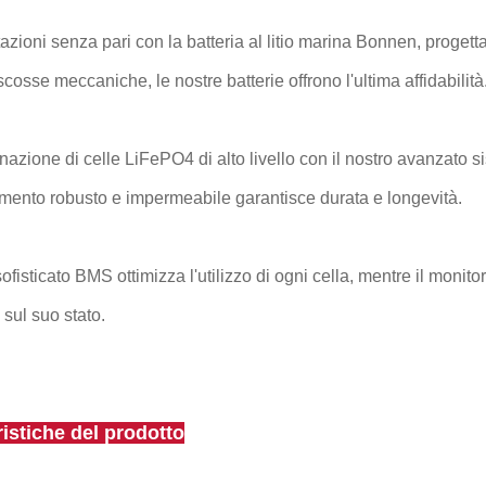
tazioni senza pari con la batteria al litio marina Bonnen, progett
o scosse meccaniche, le nostre batterie offrono l'ultima affidabilità
azione di celle LiFePO4 di alto livello con il nostro avanzato si
imento robusto e impermeabile garantisce durata e longevità.
sofisticato BMS ottimizza l'utilizzo di ogni cella, mentre il monit
 sul suo stato.
ristiche del prodotto