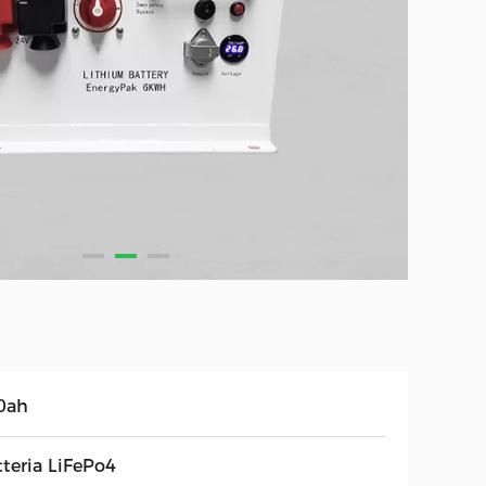
0ah
tteria LiFePo4