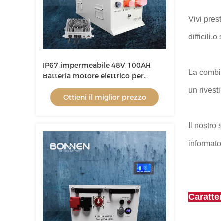
Vivi pres
difficili.
IP67 impermeabile 48V 100AH
La combin
Batteria motore elettrico per
imbarcazioni 1 ora di ricarica
un rivest
Ottieni il miglior prezzo
Batteria al litio per imbarcazioni
LiFePo4
Il nostro 
informato
Caratte