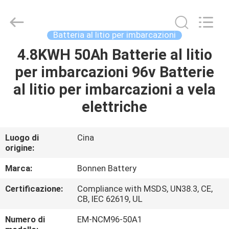
Hunan
Bonnen
Battery
Technology
Co.,
Batteria al litio per imbarcazioni
Ltd..
All
4.8KWH 50Ah Batterie al litio
CASA
Rights
Reserved.
per imbarcazioni 96v Batterie
PRODOTTI
al litio per imbarcazioni a vela
elettriche
CHI
SIAMO
Luogo di
Cina
origine:
FATORY
Marca:
Bonnen Battery
TOUR
Certificazione:
Compliance with MSDS, UN38.3, CE,
CB, IEC 62619, UL
CONTROLLO
Numero di
EM-NCM96-50A1