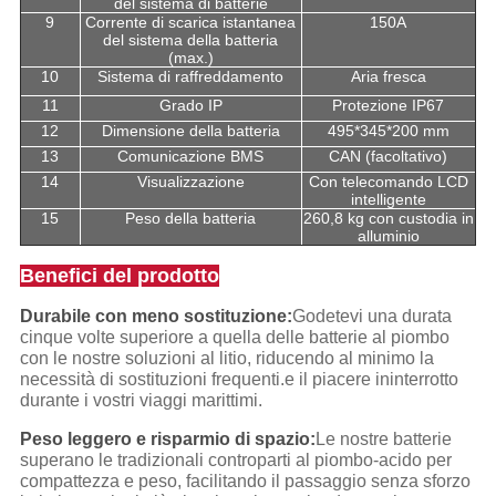
del sistema di batterie
9
Corrente di scarica istantanea
150A
del sistema della batteria
(max.)
10
Sistema di raffreddamento
Aria fresca
11
Grado IP
Protezione IP67
12
Dimensione della batteria
495*345*200 mm
13
Comunicazione BMS
CAN (facoltativo)
14
Visualizzazione
Con telecomando LCD
intelligente
15
Peso della batteria
260,8 kg con custodia in
alluminio
Benefici del prodotto
Durabile con meno sostituzione:
Godetevi una durata
cinque volte superiore a quella delle batterie al piombo
con le nostre soluzioni al litio, riducendo al minimo la
necessità di sostituzioni frequenti.e il piacere ininterrotto
durante i vostri viaggi marittimi.
Peso leggero e risparmio di spazio:
Le nostre batterie
superano le tradizionali controparti al piombo-acido per
compattezza e peso, facilitando il passaggio senza sforzo