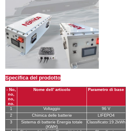
Specifica del prodotto
- No,
Nome dell' articolo
Parametro di base
no,
no,
no.
1
Voltaggio
96 V
2
Chimica delle batterie
LIFEPO4
3
Sistema di batterie Energia totale
Classificato:19.2kWh
(KWH)