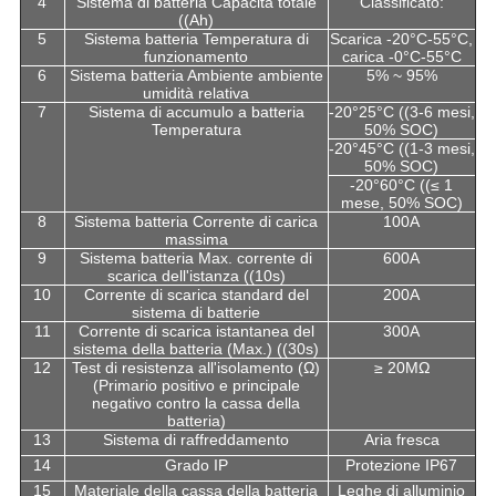
4
Sistema di batteria Capacità totale
Classificato:
((Ah)
5
Sistema batteria Temperatura di
Scarica -20°C-55°C,
funzionamento
carica -0°C-55°C
6
Sistema batteria Ambiente ambiente
5% ~ 95%
umidità relativa
7
Sistema di accumulo a batteria
-20°25°C ((3-6 mesi,
Temperatura
50% SOC)
-20°45°C ((1-3 mesi,
50% SOC)
-20°60°C ((≤ 1
mese, 50% SOC)
8
Sistema batteria Corrente di carica
100A
massima
9
Sistema batteria Max. corrente di
600A
scarica dell'istanza ((10s)
10
Corrente di scarica standard del
200A
sistema di batterie
11
Corrente di scarica istantanea del
300A
sistema della batteria (Max.) ((30s)
12
Test di resistenza all'isolamento (Ω)
≥ 20MΩ
(Primario positivo e principale
negativo contro la cassa della
batteria)
13
Sistema di raffreddamento
Aria fresca
14
Grado IP
Protezione IP67
15
Materiale della cassa della batteria
Leghe di alluminio