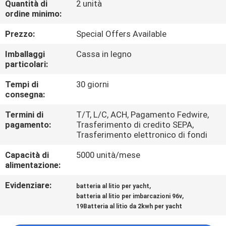
Quantità di
2 unità
DI
ordine minimo:
QUALITÀ
Prezzo:
Special Offers Available
CONTATTACI
Imballaggi
Cassa in legno
particolari:
Tempi di
30 giorni
NOTIZIE
consegna:
Termini di
T/T, L/C, ACH, Pagamento Fedwire,
MAPPA
pagamento:
Trasferimento di credito SEPA,
Trasferimento elettronico di fondi
DEL
SITO
Capacità di
5000 unità/mese
alimentazione:
POLITICA
Evidenziare:
,
batteria al litio per yacht
,
batteria al litio per imbarcazioni 96v
SULLA
19Batteria al litio da 2kwh per yacht
PRIVACY