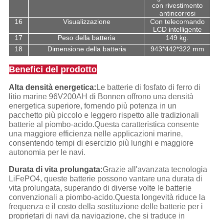
con rivestimento
antincorrosi
16
Visualizzazione
Con telecomando
LCD intelligente
17
Peso della batteria
149 kg.
18
Dimensione della batteria
943*442*322 mm
Benefici del prodotto
Alta densità energetica:
Le batterie di fosfato di ferro di
litio marine 96V200AH di Bonnen offrono una densità
energetica superiore, fornendo più potenza in un
pacchetto più piccolo e leggero rispetto alle tradizionali
batterie al piombo-acido.Questa caratteristica consente
una maggiore efficienza nelle applicazioni marine,
consentendo tempi di esercizio più lunghi e maggiore
autonomia per le navi.
Durata di vita prolungata:
Grazie all'avanzata tecnologia
LiFePO4, queste batterie possono vantare una durata di
vita prolungata, superando di diverse volte le batterie
convenzionali a piombo-acido.Questa longevità riduce la
frequenza e il costo della sostituzione delle batterie per i
proprietari di navi da navigazione, che si traduce in