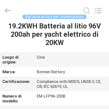
Hunan
Bonnen
Battery
Technology
Co.,
Batteria al litio per imbarcazioni
Ltd..
All
19.2KWH Batteria al litio 96V
CASA
Rights
Reserved.
200ah per yacht elettrico di
PRODOTTI
20KW
CHI
Luogo di
Cina
origine:
SIAMO
Marca:
Bonnen Battery
FATORY
Certificazione:
Compliance with MSDS, UN38.3, CE,
CB, IEC 62619, UL
TOUR
Numero di
EM-LFP96-200B
modello:
CONTROLLO